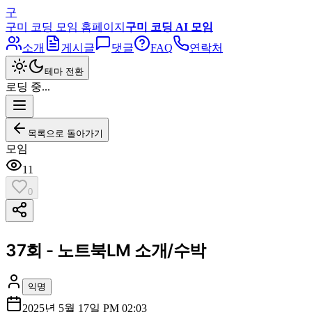
구
구미 코딩 모임 홈페이지
구미 코딩 AI 모임
소개
게시글
댓글
FAQ
연락처
테마 전환
로딩 중...
목록으로 돌아가기
모임
11
0
37회 - 노트북LM 소개/수박
익명
2025년 5월 17일 PM 02:03