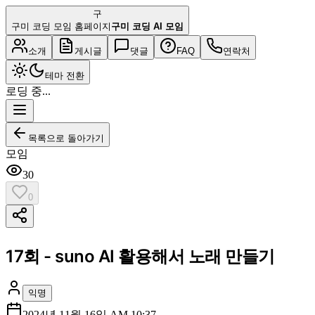
구
구미 코딩 모임 홈페이지
구미 코딩 AI 모임
소개
게시글
댓글
FAQ
연락처
테마 전환
로딩 중...
목록으로 돌아가기
모임
30
0
17회 - suno AI 활용해서 노래 만들기
익명
2024년 11월 16일 AM 10:37