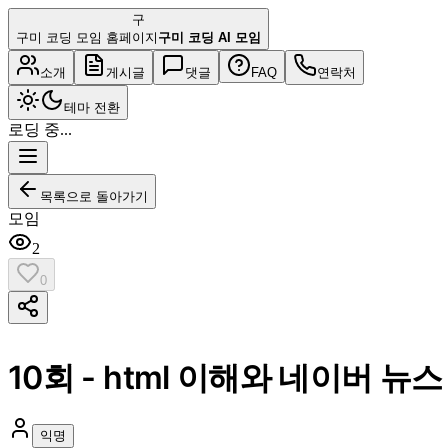
구
구미 코딩 모임 홈페이지
구미 코딩 AI 모임
소개
게시글
댓글
FAQ
연락처
테마 전환
로딩 중...
목록으로 돌아가기
모임
2
0
10회 - html 이해와 네이버 
익명