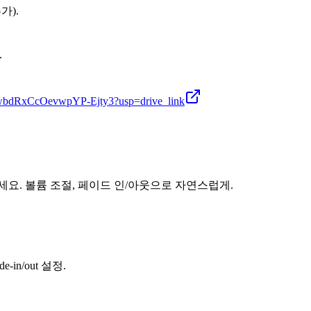
가).
.
K_wbdRxCcOevwpYP-Ejty3?usp=drive_link
요. 볼륨 조절, 페이드 인/아웃으로 자연스럽게.
in/out 설정.