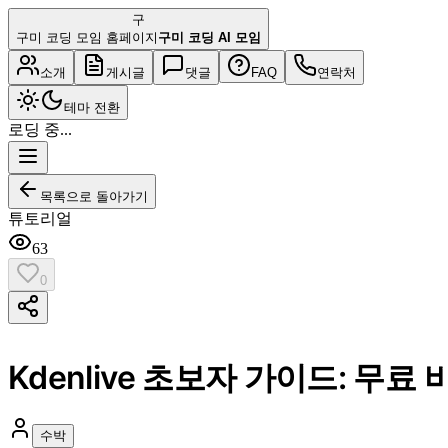
구
구미 코딩 모임 홈페이지
구미 코딩 AI 모임
소개
게시글
댓글
FAQ
연락처
테마 전환
로딩 중...
목록으로 돌아가기
튜토리얼
63
0
Kdenlive 초보자 가이드: 무
수박