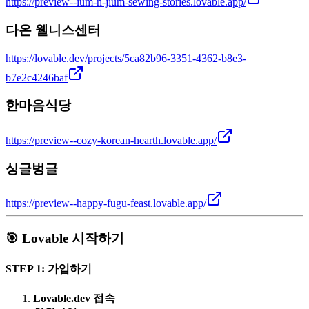
https://preview--ium-n-jium-sewing-stories.lovable.app/
다온 웰니스센터
https://lovable.dev/projects/5ca82b96-3351-4362-b8e3-
b7e2c4246baf
한마음식당
https://preview--cozy-korean-hearth.lovable.app/
싱글벙글
https://preview--happy-fugu-feast.lovable.app/
🎯 Lovable 시작하기
STEP 1: 가입하기
Lovable.dev 접속