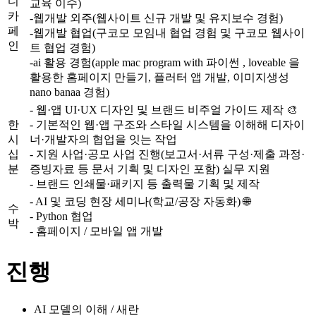
디
교육 이수)
카
-웹개발 외주(웹사이트 신규 개발 및 유지보수 경험)
페
-웹개발 협업(구코모 모임내 협업 경험 및 구코모 웹사이
인
트 협업 경험)
-ai 활용 경험(apple mac program with 파이썬 , loveable 을
활용한 홈페이지 만들기, 플러터 앱 개발, 이미지생성
nano banaa 경험)
- 웹·앱 UI·UX 디자인 및 브랜드 비주얼 가이드 제작 🎨
한
- 기본적인 웹·앱 구조와 스타일 시스템을 이해해 디자이
시
너·개발자의 협업을 잇는 작업
십
- 지원 사업·공모 사업 진행(보고서·서류 구성·제출 과정·
분
증빙자료 등 문서 기획 및 디자인 포함) 실무 지원
- 브랜드 인쇄물·패키지 등 출력물 기획 및 제작
- AI 및 코딩 현장 세미나(학교/공장 자동화) 🌐
수
- Python 협업
박
- 홈페이지 / 모바일 앱 개발
진행
AI 모델의 이해 / 새란