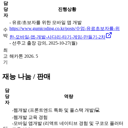
담
당
진행상황
자
- 유료/초보자를 위한 모바일 앱 개발
https://www.gumicoding.co.kr/posts/수업-유료초보자를-위
수
박
한-모바일-앱-개발-사다리-타기-게임-만들기-2차
- 선주고 출장 강의, 2025-10-27(월)
최
고
해카톤 2026. 5
기
재능 나눔 / 판매
담
당
역량
자
-웹개발 (프론트엔드 특화 및 풀스택 개발)💻
-웹개발 교육 경험
-모바일 앱개발 (리액트 네이티브 경험 및 구코모 플러터