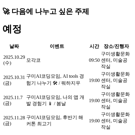
🚀 다음에 나누고 싶은 주제
예정
날짜
이벤트
시간
장소/진행자
구미생활문화
2025.10.29
모각코
09:50
센터, 미술공
(수)
작실
구미생활문화
구미AI코딩모임, AI tools 경
2025.10.31
19:00
센터, 미술공
(금)
험기 나누기 🛠️ / 뭐하지우
작실
구미생활문화
구미AI코딩모임, 나의 앱 개
2025.11.7
19:00
센터, 미술공
(금)
발 경험기 📱 / 봄날
작실
구미생활문화
구미AI코딩모임, 후반기 해
2025.11.28
19:00
센터, 미술공
(금)
커톤 최고기
작실