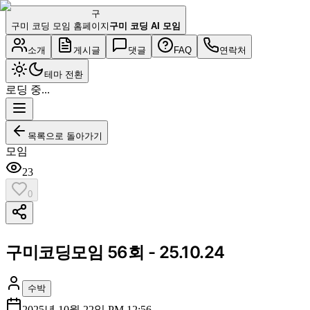
구
구미 코딩 모임 홈페이지
구미 코딩 AI 모임
소개
게시글
댓글
FAQ
연락처
테마 전환
로딩 중...
목록으로 돌아가기
모임
23
0
구미코딩모임 56회 - 25.10.24
수박
2025년 10월 22일 PM 12:56