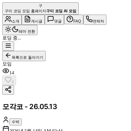
구
구미 코딩 모임 홈페이지
구미 코딩 AI 모임
소개
게시글
댓글
FAQ
연락처
테마 전환
로딩 중...
목록으로 돌아가기
모임
14
0
모각코 - 26.05.13
수박
2026년 5월 14일 AM 02:44