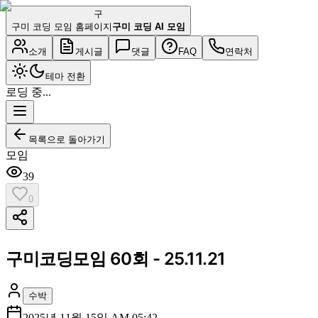
구
구미 코딩 모임 홈페이지
구미 코딩 AI 모임
소개
게시글
댓글
FAQ
연락처
테마 전환
로딩 중...
목록으로 돌아가기
모임
39
0
구미코딩모임 60회 - 25.11.21
수박
2025년 11월 15일 AM 05:42