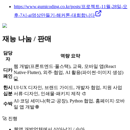
https://www.gumicoding.co.kr/posts/프로젝트-11월-28일-오
후-7시-ai영상만들기-해커톤-대회합니다
재능 나눔 / 판매
담당
역량 요약
자
웹 개발(프론트엔드·풀스택), 교육, 모바일 앱(React
디카
Native·Flutter), 외주·협업, AI 활용(파이썬·이미지 생성)
페인
💻
한시
UI·UX 디자인, 브랜드 가이드, 개발자 협업, 지원 사업
십분
서류·디자인, 인쇄물·패키지 제작 🎨
AI·코딩 세미나(학교·공장), Python 협업, 홈페이지·모바
수박
일 앱 개발 🌐
🚀 진행
웹앱 개발업체에서 살아남기 / 수아